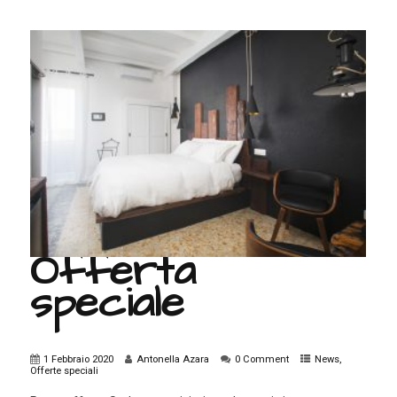
Offerta
speciale
1 Febbraio 2020
Antonella Azara
0 Comment
News
,
Offerte speciali