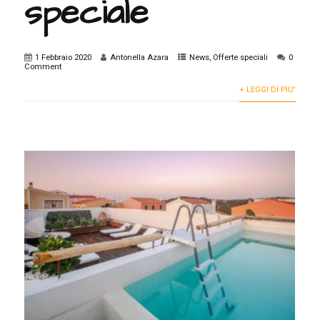
speciale
1 Febbraio 2020
Antonella Azara
News
,
Offerte speciali
0
Comment
+ LEGGI DI PIU'